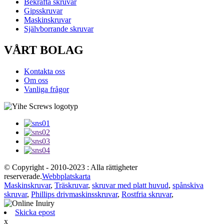
Bekräfta skruvar
Gipsskruvar
Maskinskruvar
Självborrande skruvar
VÅRT BOLAG
Kontakta oss
Om oss
Vanliga frågor
© Copyright - 2010-2023 : Alla rättigheter
reserverade.
Webbplatskarta
Maskinskruvar
,
Träskruvar
,
skruvar med platt huvud
,
spånskiva
skruvar
,
Phillips drivmaskinsskruvar
,
Rostfria skruvar
,
Skicka epost
x