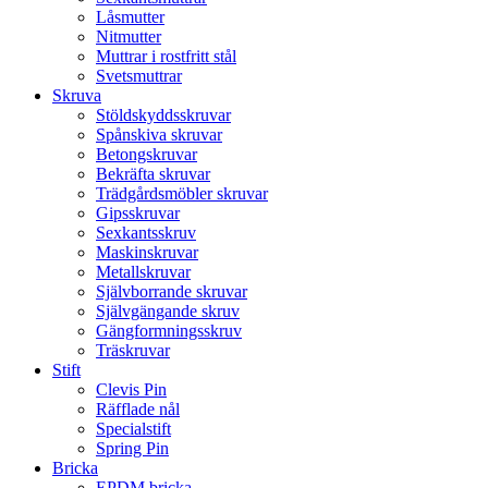
Låsmutter
Nitmutter
Muttrar i rostfritt stål
Svetsmuttrar
Skruva
Stöldskyddsskruvar
Spånskiva skruvar
Betongskruvar
Bekräfta skruvar
Trädgårdsmöbler skruvar
Gipsskruvar
Sexkantsskruv
Maskinskruvar
Metallskruvar
Självborrande skruvar
Självgängande skruv
Gängformningsskruv
Träskruvar
Stift
Clevis Pin
Räfflade nål
Specialstift
Spring Pin
Bricka
EPDM bricka