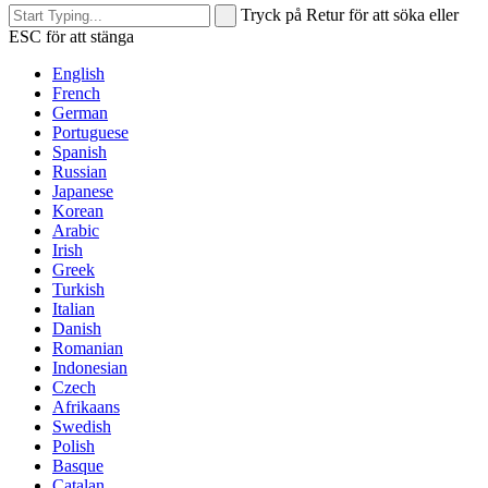
Tryck på Retur för att söka eller
ESC för att stänga
English
French
German
Portuguese
Spanish
Russian
Japanese
Korean
Arabic
Irish
Greek
Turkish
Italian
Danish
Romanian
Indonesian
Czech
Afrikaans
Swedish
Polish
Basque
Catalan