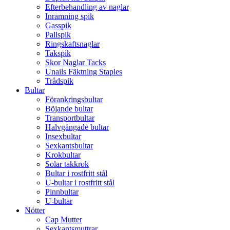
Efterbehandling av naglar
Inramning spik
Gasspik
Pallspik
Ringskaftsnaglar
Takspik
Skor Naglar Tacks
Unails Fäktning Staples
Trådspik
Bultar
Förankringsbultar
Böjande bultar
Transportbultar
Halvgängade bultar
Insexbultar
Sexkantsbultar
Krokbultar
Solar takkrok
Bultar i rostfritt stål
U-bultar i rostfritt stål
Pinnbultar
U-bultar
Nötter
Cap Mutter
Sexkantsmuttrar