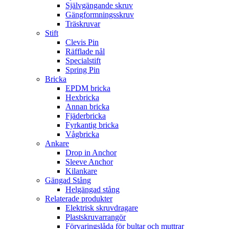
Självgängande skruv
Gängformningsskruv
Träskruvar
Stift
Clevis Pin
Räfflade nål
Specialstift
Spring Pin
Bricka
EPDM bricka
Hexbricka
Annan bricka
Fjäderbricka
Fyrkantig bricka
Vågbricka
Ankare
Drop in Anchor
Sleeve Anchor
Kilankare
Gängad Stång
Helgängad stång
Relaterade produkter
Elektrisk skruvdragare
Plastskruvarrangör
Förvaringslåda för bultar och muttrar