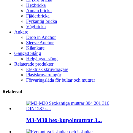
Hexbricka
Annan bricka
Fjäderbricka
Fyrkantig bricka
Vågbricka
Ankare
Drop in Anchor
Sleeve Anchor
Kilankare
Gängad Stång
Helgängad stång
Relaterade produkter
Elektrisk skruvdragare
Plastskruvarrangör
Förvaringslåda för bultar och muttrar
Relaterad
M3-M30 hex-kupolmuttrar 3...