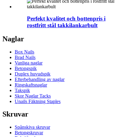
Perfekt kvalitet och bottenpris i
rostfritt stål takkilankarbult
Naglar
Box Nails
Brad Nails
Vanliga naglar
Betongspik
Duplex huvudspik
Efterbehandling av naglar
Ringskaftsnaglar
Takspik
Skor Naglar Tacks
Unails Fäktning Staples
Skruvar
Spånskiva skruvar
Betongskruvar