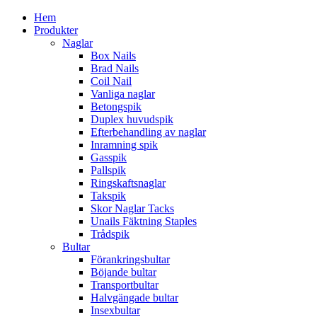
Hem
Produkter
Naglar
Box Nails
Brad Nails
Coil Nail
Vanliga naglar
Betongspik
Duplex huvudspik
Efterbehandling av naglar
Inramning spik
Gasspik
Pallspik
Ringskaftsnaglar
Takspik
Skor Naglar Tacks
Unails Fäktning Staples
Trådspik
Bultar
Förankringsbultar
Böjande bultar
Transportbultar
Halvgängade bultar
Insexbultar