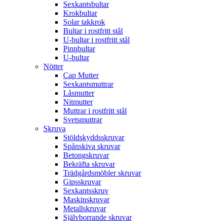
Sexkantsbultar
Krokbultar
Solar takkrok
Bultar i rostfritt stål
U-bultar i rostfritt stål
Pinnbultar
U-bultar
Nötter
Cap Mutter
Sexkantsmuttrar
Låsmutter
Nitmutter
Muttrar i rostfritt stål
Svetsmuttrar
Skruva
Stöldskyddsskruvar
Spånskiva skruvar
Betongskruvar
Bekräfta skruvar
Trädgårdsmöbler skruvar
Gipsskruvar
Sexkantsskruv
Maskinskruvar
Metallskruvar
Självborrande skruvar